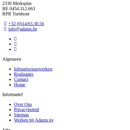
2330 Merksplas
BE 0454.312.663
RPR Turnhout
+32 (0)14/63.30.56
info@adams.be
Algemeen
Infrastructuurwerken
Realisaties
Contact
Home
Informatief
Over Ons
Privacybeleid
Sitemap
Werken bij Adams nv
Jobs